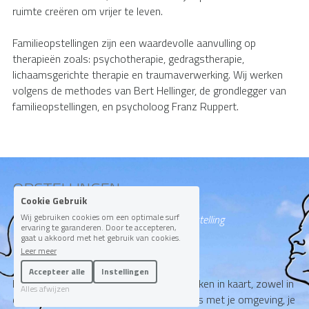
ruimte creëren om vrijer te leven.
Familieopstellingen zijn een waardevolle aanvulling op 
therapieën zoals: psychotherapie, gedragstherapie, 
lichaamsgerichte therapie en traumaverwerking. Wij werken 
volgens de methodes van Bert Hellinger, de grondlegger van 
familieopstellingen, en psycholoog Franz Ruppert.
OPSTELLINGEN
Cookie Gebruik
Wij gebruiken cookies om een optimale surf
Ontdek verborgen dynamieken met een opstelling
ervaring te garanderen. Door te accepteren,
gaat u akkoord met het gebruik van cookies.
Leer meer
Accepteer alle
Instellingen
Een opstelling brengt verborgen dynamieken in kaart, zowel in 
Alles afwijzen
de relaties met de mensen om je heen als met je omgeving, je 